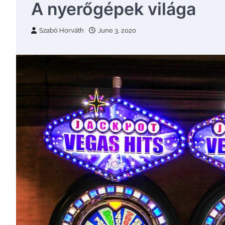
A nyerőgépek világa
Szabó Horváth
June 3, 2020