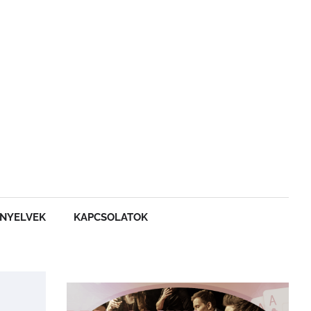
ÁNYELVEK
KAPCSOLATOK