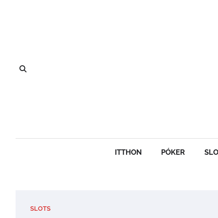
Skip
to
content
ITTHON
PÓKER
SLO
SLOTS