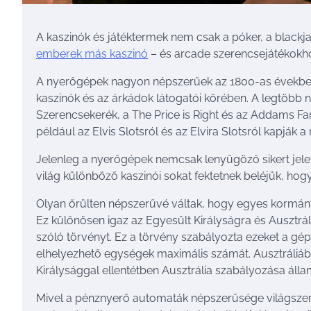
A kaszinók és játéktermek nem csak a póker, a blackjac
emberek más kaszinó
– és arcade szerencsejátékokho
A nyerőgépek nagyon népszerűek az 1800-as évekbeli
kaszinók és az árkádok látogatói körében. A legtöbb 
Szerencsekerék, a The Price is Right és az Addams Fa
például az Elvis Slotsról és az Elvira Slotsról kapják a
Jelenleg a nyerőgépek nemcsak lenyűgöző sikert jele
világ különböző kaszinói sokat fektetnek beléjük, hogy
Olyan őrülten népszerűvé váltak, hogy egyes kormán
Ez különösen igaz az Egyesült Királyságra és Ausztrál
szóló törvényt. Ez a törvény szabályozta ezeket a gépe
elhelyezhető egységek maximális számát. Ausztráliáb
Királysággal ellentétben Ausztrália szabályozása álla
Mivel a pénznyerő automaták népszerűsége világszerte 