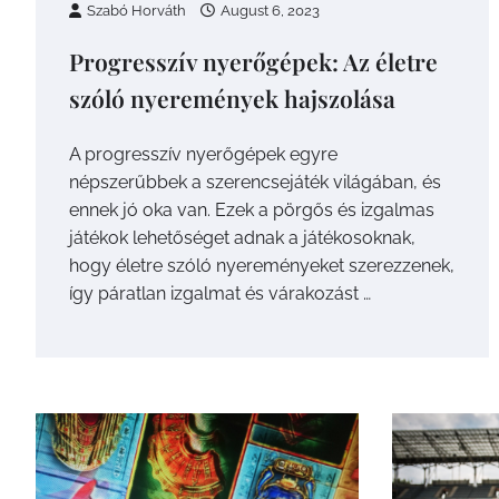
Szabó Horváth
August 6, 2023
Progresszív nyerőgépek: Az életre
szóló nyeremények hajszolása
A progresszív nyerőgépek egyre
népszerűbbek a szerencsejáték világában, és
ennek jó oka van. Ezek a pörgős és izgalmas
játékok lehetőséget adnak a játékosoknak,
hogy életre szóló nyereményeket szerezzenek,
így páratlan izgalmat és várakozást
…