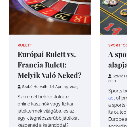
RULETT
SPORTFO
Európai Rulett vs.
A spo
Francia Rulett:
alapj
Melyik Való Neked?
Szabó H
2021
Szabó Horváth
April 19, 2023
Sports be
Szeretnél belekóstolni az
act
of pre
online kaszinók vagy fizikai
a sports 
játéktermek világába, és az
its outcom
egyik legnépszerűbb játékkal
Europe a
kezdenéd a kalandodat?
accordin