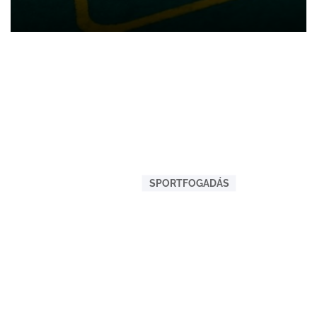
SPORTFOGADÁS