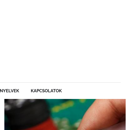
ÁNYELVEK
KAPCSOLATOK