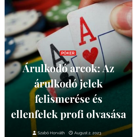
PÓKER
Árulkodó arcok: Az
árulkodó jelek
felismerése és
ellenfelek profi olvasása
Szabó Horváth
August 2, 2023